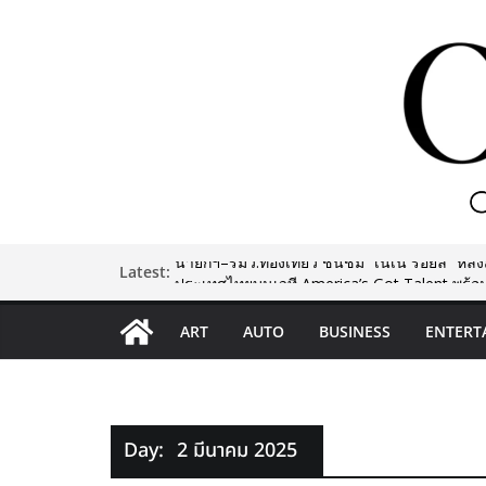
นายกฯ–รมว.ท่องเที่ยว ชื่นชม “เนเน่ รอยัล” หลังส
Latest:
ประเทศไทยบนเวที America’s Got Talent พร้อมส
ต่อไป
ART
AUTO
BUSINESS
ENTERT
รมว.ท่องเที่ยวฯ – ผู้ว่าฯ ททท. ลุยเบลเยียม ถก
ยืนยันพร้อมจัดเทศกาลดนตรีระดับโลกครั้งแรกในเ
ปลายปีนี้ ดันไทยสู่ Global Festival Destination
เอส ซี เอ็ม ซี คลินิกเวชกรรม ทำบุญใหญ่ พร้อมร
จากคลินิกความงาม สู่ศูนย์เวชศาสตร์เมตาบอลิ
ทีมแพทย์ผู้เชี่ยวชาญ
Day:
2 มีนาคม 2025
ARV & SKYLLER Open House 2026 โชว์ศักยภ