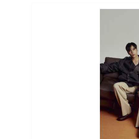
เทคโนโลยีโดรนและโซลูชันอัจฉริยะ เพื่อภาค
กระทรวงการท่องเที่ยวและกีฬา จับมือ ททท. ส่งเ
Economy ผลักดันบุรีรัมย์ มาราธอน 2027 สู่การ
Marathon แห่งเอเชีย