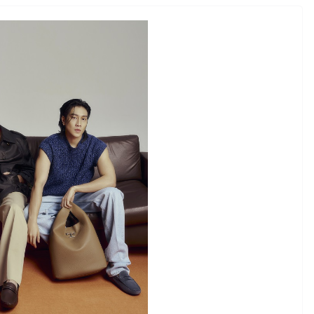
อุตสาหกรรม
สริม Night
เป็น Destination