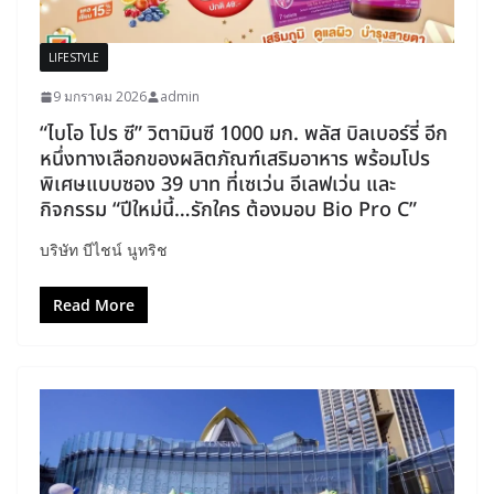
LIFESTYLE
9 มกราคม 2026
admin
“ไบโอ โปร ซี” วิตามินซี 1000 มก. พลัส บิลเบอร์รี่ อีก
หนึ่งทางเลือกของผลิตภัณฑ์เสริมอาหาร พร้อมโปร
พิเศษแบบซอง 39 บาท ที่เซเว่น อีเลฟเว่น และ
กิจกรรม “ปีใหม่นี้…รักใคร ต้องมอบ Bio Pro C”
บริษัท บีไชน์ นูทริช
Read More