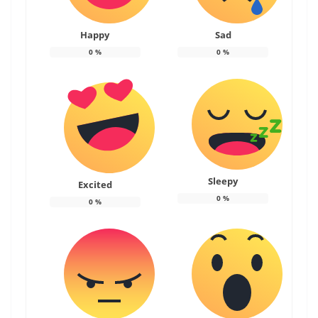
Happy
Sad
0
%
0
%
Sleepy
Excited
0
%
0
%