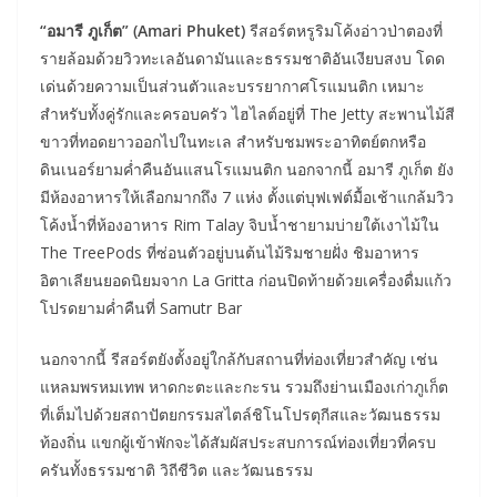
“อมารี ภูเก็ต” (Amari Phuket)
รีสอร์ตหรูริมโค้งอ่าวป่าตองที่
รายล้อมด้วยวิวทะเลอันดามันและธรรมชาติอันเงียบสงบ โดด
เด่นด้วยความเป็นส่วนตัวและบรรยากาศโรแมนติก เหมาะ
สำหรับทั้งคู่รักและครอบครัว ไฮไลต์อยู่ที่ The Jetty สะพานไม้สี
ขาวที่ทอดยาวออกไปในทะเล สำหรับชมพระอาทิตย์ตกหรือ
ดินเนอร์ยามค่ำคืนอันแสนโรแมนติก นอกจากนี้ อมารี ภูเก็ต ยัง
มีห้องอาหารให้เลือกมากถึง 7 แห่ง ตั้งแต่บุฟเฟต์มื้อเช้าแกล้มวิว
โค้งน้ำที่ห้องอาหาร Rim Talay จิบน้ำชายามบ่ายใต้เงาไม้ใน
The TreePods ที่ซ่อนตัวอยู่บนต้นไม้ริมชายฝั่ง ชิมอาหาร
อิตาเลียนยอดนิยมจาก La Gritta ก่อนปิดท้ายด้วยเครื่องดื่มแก้ว
โปรดยามค่ำคืนที่ Samutr Bar
นอกจากนี้ รีสอร์ตยังตั้งอยู่ใกล้กับสถานที่ท่องเที่ยวสำคัญ เช่น
แหลมพรหมเทพ หาดกะตะและกะรน รวมถึงย่านเมืองเก่าภูเก็ต
ที่เต็มไปด้วยสถาปัตยกรรมสไตล์ชิโนโปรตุกีสและวัฒนธรรม
ท้องถิ่น แขกผู้เข้าพักจะได้สัมผัสประสบการณ์ท่องเที่ยวที่ครบ
ครันทั้งธรรมชาติ วิถีชีวิต และวัฒนธรรม