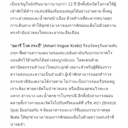
เป็นขวัญใจนักกินมายาวนานกว่า 22 ปี อีกทั้งยังเปิดโอกาสให้ผู้
เข้าพักได้สำรวจเสน่ห์ท้องถิ่นของสมุยได้อย่างง่ายดาย ทั้งหมู่
เกาะอ่างทองและน้ำตกหน้าเมือง ด้วยทำเลที่สะดวกสบายทุก
การเดินทาง ทำให้ทุกช่วงเวลาของการพักผ่อนเต็มไปด้วยความ
ทรงจำอันน่าหลงใหลและยากจะลืมเลือน
“อมารี โวค กระบี่” (Amari Vogue Krabi)
รีสอร์ตหรูริมหาดทับ
แขก ที่ผสานความงดงามของทะเลอันดามันกับบรรยากาศโร
แมนติกไว้ด้วยกันได้อย่างสมบูรณ์แบบ โดดเด่นด้วย
สถาปัตยกรรมล้านนาไทยประยุกต์ เหมาะสำหรับผู้ที่ต้องการ
ความสงบและความเป็นส่วนตัว ผู้เข้าพักสามารถออกสำรวจ
ธรรมชาติอันงดงามได้ง่ายดาย ไม่ว่าจะเป็นการล่องเรือชมหมู่
เกาะห้อง พายคายัคในป่าชายเลน หรือเยือนจุดชมวิวทะเล
แหวก อ่าวนาง และน้ำตกธารโบกขรณี อีกทั้งยังสามารถผ่อน
คลายทั้งร่างกายและจิตใจไปกับทรีทเมนต์ที่ บรีซ สปา (Breeze
Spa) อิ่มอร่อยกับ 4 ห้องอาหารและบาร์ที่มอบบรรยากาศสุด
พิเศษ ให้ทุกช่วงเวลาของการพักผ่อนเต็มไปด้วยความทรงจำที่
น่าจดจำ