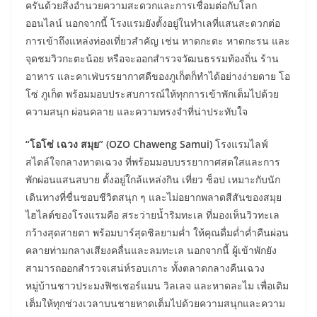
ครันด้วยสิ่งอำนวยความสะดวกและการเชื่อมต่อกับโลก
ออนไลน์ นอกจากนี้ โรงแรมยังตั้งอยู่ในทำเลที่แสนสะดวกต่อ
การเข้าถึงแหล่งท่องเที่ยวสำคัญ เช่น หาดกะตะ หาดกะรน และ
จุดชมวิวกะตะน้อย หรือจะออกสำรวจวัฒนธรรมท้องถิ่น ร้าน
อาหาร และคาเฟ่บรรยากาศดีของภูเก็ตก็ทำได้อย่างง่ายดาย โอ
โซ่ ภูเก็ต พร้อมมอบประสบการณ์ให้ทุกการเข้าพักเต็มไปด้วย
ความสนุก ผ่อนคลาย และความทรงจำที่น่าประทับใจ
“โอโซ่ เฉวง สมุย” (OZO Chaweng Samui)
โรงแรมไลฟ์
สไตล์ใจกลางหาดเฉวง ที่พร้อมมอบบรรยากาศสดใสและการ
พักผ่อนแสนสบาย ตั้งอยู่ใกล้แหล่งกิน เที่ยว ช็อป เหมาะกับนัก
เดินทางที่ชื่นชอบชีวิตสนุก ๆ และไม่อยากพลาดสีสันของสมุย
ไฮไลต์ของโรงแรมคือ สระว่ายน้ำริมทะเล ที่มองเห็นวิวทะเล
กว้างสุดสายตา พร้อมบาร์สุดชิลยามค่ำ ให้คุณดื่มด่ำค่ำคืนผ่อน
คลายท่ามกลางเสียงคลื่นและลมทะเล นอกจากนี้ ผู้เข้าพักยัง
สามารถออกสำรวจเสน่ห์รอบเกาะ ทั้งตลาดกลางคืนเฉวง
หมู่บ้านชาวประมงฟิชเชอร์แมน วิลเลจ และหาดละไม เพื่อเติม
เต็มให้ทุกช่วงเวลาบนชายหาดเต็มไปด้วยความสนุกและความ