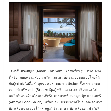
“อมารี เกาะสมุย” (Amari Koh Samui)
รีสอร์ตหรูบนหาดเฉวง
ที่พร้อมมอบความสงบ ร่มรื่น และเสน่ห์ความอบอุ่นแบบไทยให้
กับผู้เข้าพักได้ดื่มด่ำทุกช่วงเวลาของการพักผ่อน ตั้งแต่การผ่อน
คลายที่ บรีซ สปา (Breeze Spa) หรือคลาสโยคะริมทะเล ไป
จนถึงดินเนอร์สุดโรแมนติกริมชายหาดที่ อมาญา ฟู้ด แกลเลอรี
(Amaya Food Gallery) หรือเปลี่ยนบรรยากาศไปลิ้มลองอาหาร
อิตาเลียนจาก เปรโก้ (Prego) ร้านอาหารอิตาเลียนต้นตำรับที่