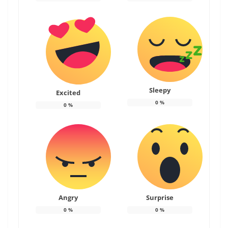
Sleepy
Excited
0
%
0
%
Angry
Surprise
0
%
0
%