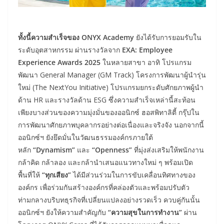
ทั้งนี้ความสำเร็จของ ONYX Academy
ยังได้รับการยอมรับใน
ระดับอุตสาหกรรม ผ่านรางวัลจาก
EXA: Employee
Experience Awards 2025
ในหลายสาขา อาทิ โปรแกรม
พัฒนา General Manager (GM Track) โครงการพัฒนาผู้นำรุ่น
ใหม่ (The NextYou Initiative) โปรแกรมยกระดับศักยภาพผู้นำ
ด้าน HR และรางวัลด้าน ESG ซึ่งความสำเร็จเหล่านี้สะท้อน
เพียงบางส่วนของความมุ่งมั่นของออนิกซ์ ฮอสพิทาลิตี้ กรุ๊ปใน
การพัฒนาศักยภาพบุคลากรอย่างต่อเนื่องและจริงจัง นอกจากนี้
ออนิกซ์ฯ ยังยึดมั่นในวัฒนธรรมองค์กรภายใต้
หลัก
“Dynamism”
และ
“Openness”
ที่มุ่งส่งเสริมให้พนักงาน
กล้าคิด กล้าลอง และกล้านำเสนอแนวทางใหม่ ๆ พร้อมเปิด
พื้นที่ให้
“ทุกเสียง”
ได้มีส่วนร่วมในการขับเคลื่อนทิศทางของ
องค์กร เพื่อร่วมกันสร้างองค์กรที่คล่องตัวและพร้อมปรับตัว
ท่ามกลางบริบทธุรกิจที่เปลี่ยนแปลงอย่างรวดเร็ว ควบคู่กันนั้น
ออนิกซ์ฯ ยังให้ความสำคัญกับ
“ความสุขในการทำงาน”
ผ่าน