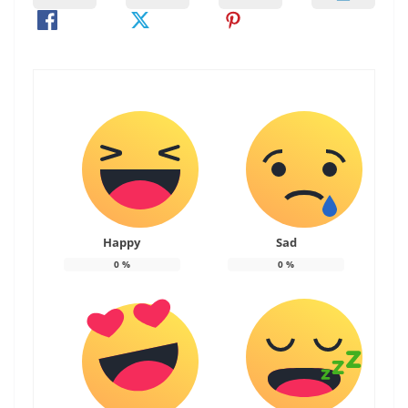
Happy
Sad
0
%
0
%