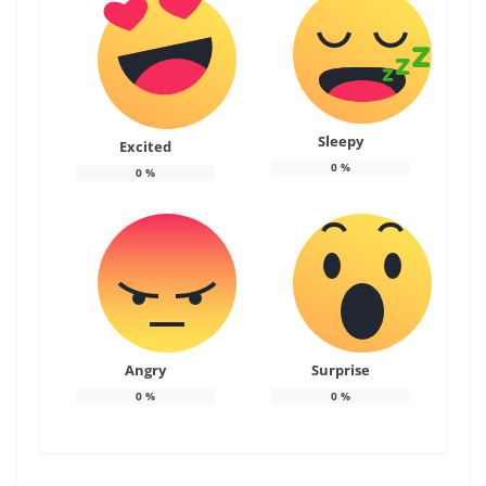
Sleepy
Excited
0
%
0
%
Angry
Surprise
0
%
0
%