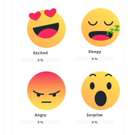
Sleepy
Excited
0
%
0
%
Angry
Surprise
0
%
0
%