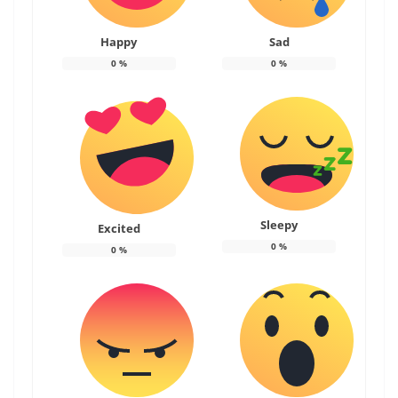
Happy
Sad
0
%
0
%
Sleepy
Excited
0
%
0
%